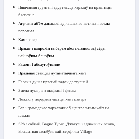
Пяшчаныя грунты і адсутнасць каралаў на практыцы
бяспечна
Агульны аб'ём дапамогі ад нашых вопытных і ветлы
персанал
Кампрэсар
Пракат з шырокім выбарам абсталявання заўсёды
найноўшы Асноўны
Рамонт і абслугоўванне
Пральная станцыя аўтаматычнага кайт
Гарачы душ з прэснай вадой даступнай
Змена нумары з шафкамі і фенам
Лежакі ў пярэдняй частцы кайт цэнтра
Бар і грамадскае харчаванне ў цэнтральным кайт на
пляжы
SPA з саўнай, Bagno Турко, Джакузі і адпачынак ложка,
Бясплатная гасцёўня кайтсерфинга Village