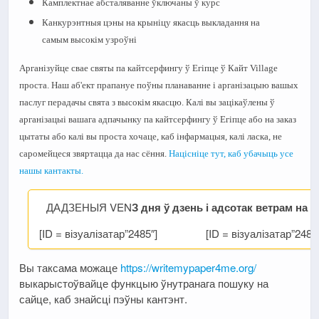
Камплектнае абсталяванне ўключаны ў курс
Канкурэнтныя цэны на крыніцу якасць выкладання на
самым высокім узроўні
Арганізуйце свае святы па кайтсерфингу ў Егіпце ў Кайт Village
проста. Наш аб'ект прапануе поўны планаванне і арганізацыю вашых
паслуг перадачы свята з высокім якасцю. Калі вы зацікаўлены ў
арганізацыі вашага адпачынку па кайтсерфингу ў Егіпце або на заказ
цытаты або калі вы проста хочаце, каб інфармацыя, калі ласка, не
саромейцеся звяртацца да нас сёння.
Націсніце тут, каб убачыць усе
нашы кантакты.
ДАДЗЕНЫЯ VEN
З дня ў дзень і адсотак ветрам на 
[ID = візуалізатар”2485″]
[ID = візуалізатар”2484
Вы таксама можаце
https://writemypaper4me.org/
выкарыстоўвайце функцыю ўнутранага пошуку на
сайце, каб знайсці пэўны кантэнт.