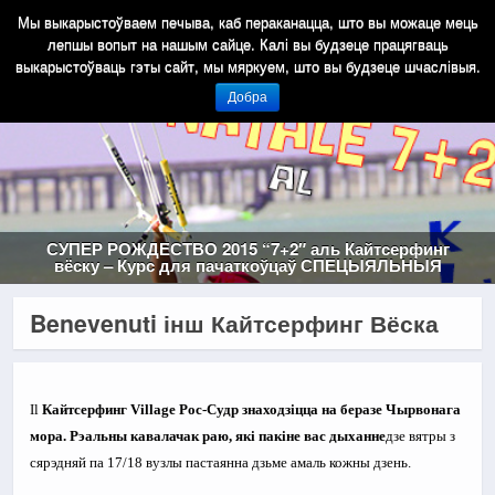
Мы выкарыстоўваем печыва, каб пераканацца, што вы можаце мець
лепшы вопыт на нашым сайце. Калі вы будзеце працягваць
выкарыстоўваць гэты сайт, мы мяркуем, што вы будзеце шчаслівыя.
Добра
СУПЕР РОЖДЕСТВО 2015 “7+2″ аль Кайтсерфинг
вёску – Курс для пачаткоўцаў СПЕЦЫЯЛЬНЫЯ
Benevenuti інш Кайтсерфинг Вёска
Il
Кайтсерфинг Village Рос-Судр знаходзіцца на беразе Чырвонага
мора. Рэальны кавалачак раю, які пакіне вас дыханне
дзе вятры з
сярэдняй па 17/18 вузлы пастаянна дзьме амаль кожны дзень.