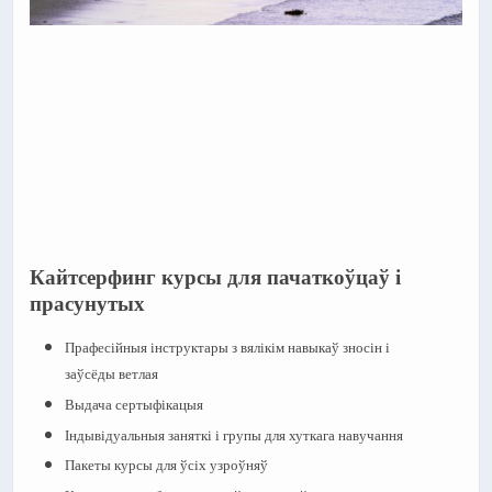
Кайтсерфинг курсы для пачаткоўцаў і
прасунутых
Прафесійныя інструктары з вялікім навыкаў зносін і
заўсёды ветлая
Выдача сертыфікацыя
Індывідуальныя заняткі і групы для хуткага навучання
Пакеты курсы для ўсіх узроўняў