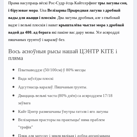
Прама насупраць вёскі Рос-Судр ёсць Кайтсерфинг
тры лагуны сон,
і бірузовае мора
. Una
Велізарны Прыродная лагуна з дробнай
вады для жыцця і плоскім
. Два лагуны дробныя, але з глыбокай
вадзе і вельмі плоскія і нават
крышталёва чыстае мора з дробнай
вадой да 400. ад берага
які пакіне вас дару мовы. Усе асяроддзі
пяшчаных грунтоў і каралаў без.
Вось асноўныя рысы нашай ЦЭНТР KITE і
пляма
Плыткаводдзе (50/100см) ў 80% месцы
Вада заўсёды плоскі
Адсутнасць каралаў. Пяшчаныя грунты.
Дваццаць вельмі часта (80% дзён) са асяроддзем 17/18
заўвага
Кайт Цэнтр размешчаны ўнутры гатэля і яго лагуны
Велізарныя прасторы на практыцы! няма праблем
“трафік”
Пляж для запуску і зямля вялікая і добра арганізавана