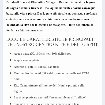
Proprio di fronte al Kitesurfing Village di Ras Sudr troverai
tre lagune
da sogno e il mare turchese
. Una
laguna naturale enorme con acqua
bassa alla vita e piatta
. Due lagune più piccole ma con acqua profonda
e piattissima e anche un
mare cristallino con acqua bassa sino a
400mt. dalla riva
che ti lascerà a bocca aperta. Il tutto contornato da
fondali sabbiosi e senza coralli.
ECCO LE CARATTERISTICHE PRINCIPALI
DEL NOSTRO CENTRO KITE E DELLO SPOT
Acqua bassa (50/100cm) nell’80% dello spot
Acqua sempre piatta
Assenza di coralli. Fondali sabbiosi.
Venti molto frequenti (80% dei giorni) con medie sui 17/18
nodi
Kite Center situato all’interno dell’Hotel e proprio sulle
lagune
Spazi per praticare enormi! Nessun problema di “traffico”
Spiaggia per lanciare ed atterrare grandissima e ben